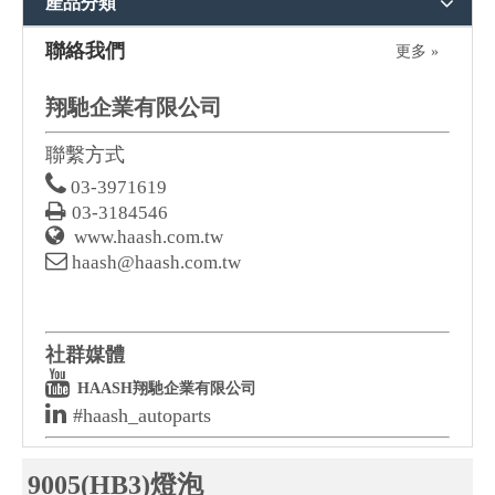
產品分類
聯絡我們
更多 »
翔馳企業有限公司
聯繫方式

03-3971619

03-3184546

www.haash.com.tw

haash@haash.com.tw
社群媒體

HAASH翔馳企業有限公司

#haash_autoparts
9005(HB3)燈泡