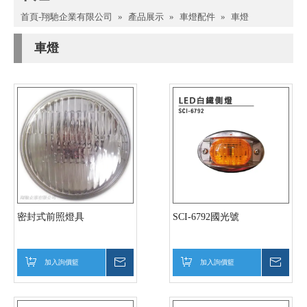
首頁-翔馳企業有限公司
»
產品展示
»
車燈配件
»
車燈
車燈
密封式前照燈具
SCI-6792國光號
加入詢價籃
詢價
加入詢價籃
詢價