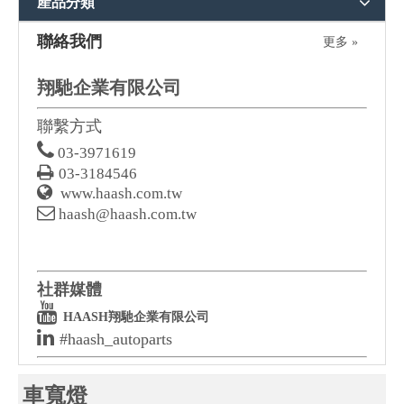
產品分類
聯絡我們
更多 »
翔馳企業有限公司
聯繫方式

03-3971619

03-3184546

www.haash.com.tw

haash@haash.com.tw
社群媒體

HAASH翔馳企業有限公司

#haash_autoparts
車寬燈