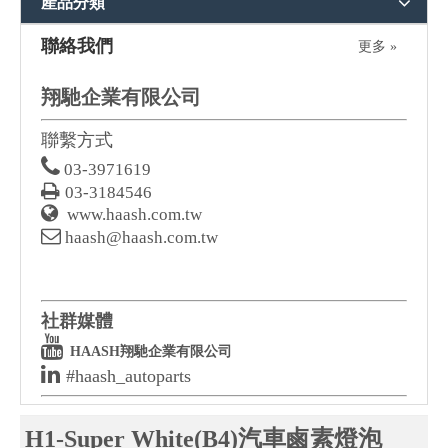
產品分類
聯絡我們
更多 »
翔馳企業有限公司
聯繫方式

03-3971619

03-3184546

www.haash.com.tw

haash@haash.com.tw
社群媒體

HAASH翔馳企業有限公司

#haash_autoparts
H1-Super White(B4)汽車鹵素燈泡