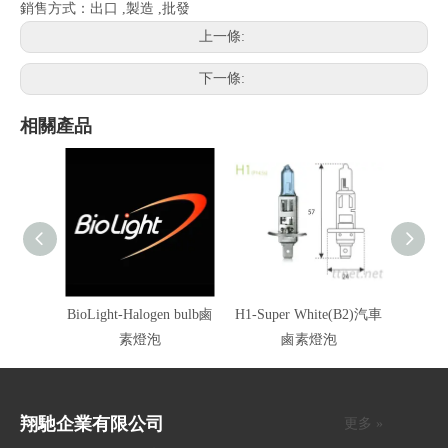
銷售方式：出口 ,製造 ,批發
上一條:
下一條:
相關產品
BioLight-Halogen bulb鹵
H1-Super White(B2)汽車
H1-2
素燈泡
鹵素燈泡
翔馳企業有限公司
更多 »