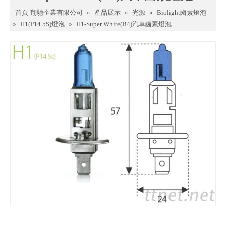
首頁-翔馳企業有限公司
»
產品展示
»
光源
»
Biolight鹵素燈泡
»
H1(P14.5S)燈泡
»
H1-Super White(B4)汽車鹵素燈泡