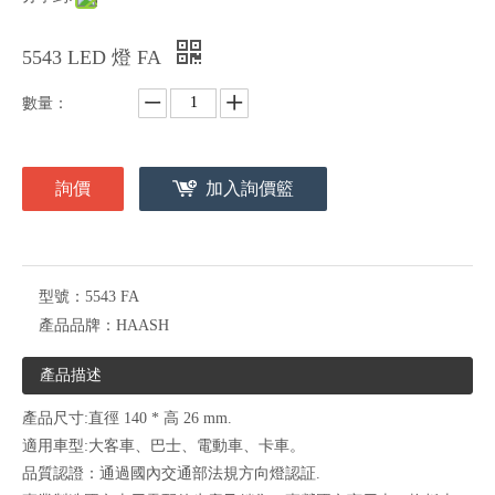
5543 LED 燈 FA
數量：
詢價
加入詢價籃
型號：
5543 FA
產品品牌：
HAASH
產品描述
產品尺寸:直徑 140 * 高 26 mm.
適用車型:大客車、巴士、電動車、卡車。
品質認證：通過國內交通部法規方向燈認証.